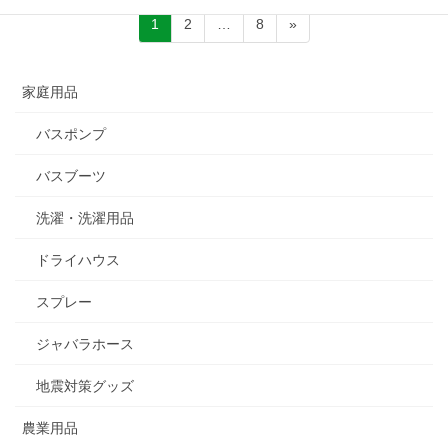
投
固
固
固
1
2
…
8
»
稿
定
定
定
ペ
ペ
ペ
ナ
家庭用品
ー
ー
ー
ビ
ジ
ジ
ジ
ゲ
バスポンプ
ー
バスブーツ
シ
ョ
洗濯・洗濯用品
ン
ドライハウス
スプレー
ジャバラホース
地震対策グッズ
農業用品