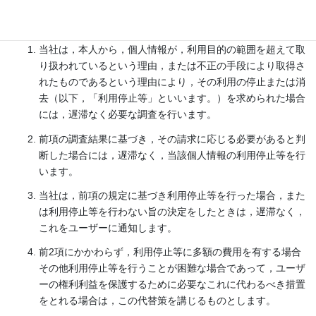
第8条（個人情報の利用停止等）
当社は，本人から，個人情報が，利用目的の範囲を超えて取
り扱われているという理由，または不正の手段により取得さ
れたものであるという理由により，その利用の停止または消
去（以下，「利用停止等」といいます。）を求められた場合
には，遅滞なく必要な調査を行います。
前項の調査結果に基づき，その請求に応じる必要があると判
断した場合には，遅滞なく，当該個人情報の利用停止等を行
います。
当社は，前項の規定に基づき利用停止等を行った場合，また
は利用停止等を行わない旨の決定をしたときは，遅滞なく，
これをユーザーに通知します。
前2項にかかわらず，利用停止等に多額の費用を有する場合
その他利用停止等を行うことが困難な場合であって，ユーザ
ーの権利利益を保護するために必要なこれに代わるべき措置
をとれる場合は，この代替策を講じるものとします。