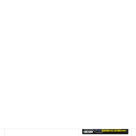
チェーンスタンド
、
区画整備用品
カテゴリー
チェーンスタンド
前の記事
スマートチェーンポール 単
体 ／ 3本組
2023年11月16日
鳥害用品
次の記事
とり去ーる ブラック 1個入
／ 2個入
2025年7月9日