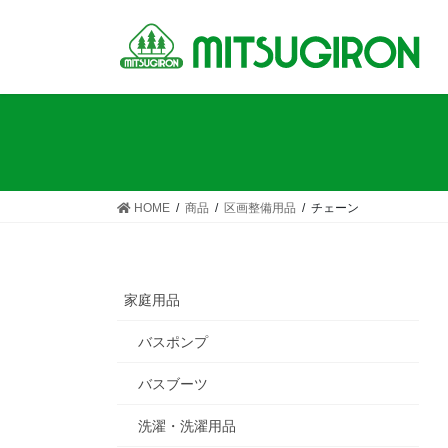
コ
ナ
ン
ビ
テ
ゲ
ン
ー
ツ
シ
へ
ョ
ス
ン
キ
に
ッ
移
HOME
商品
区画整備用品
チェーン
プ
動
家庭用品
バスポンプ
バスブーツ
洗濯・洗濯用品