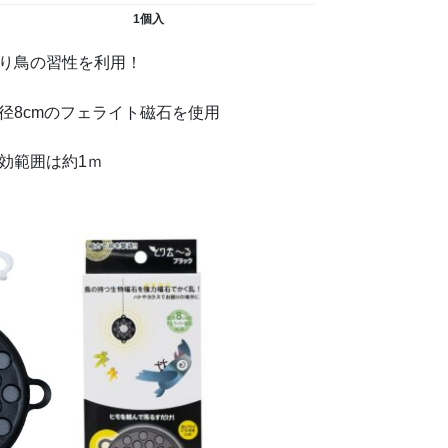
1個入
り鳥の習性を利用！
径8cmのフェライト磁石を使用
効範囲は約1ｍ