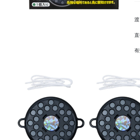
渡
直
有