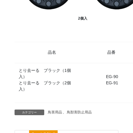
2個入
品名
品番
とり去ーる ブラック（1個
入）
EG-90
とり去ーる ブラック（2個
EG-91
入）
鳥害用品
、
鳥獣害防止用品
カテゴリー