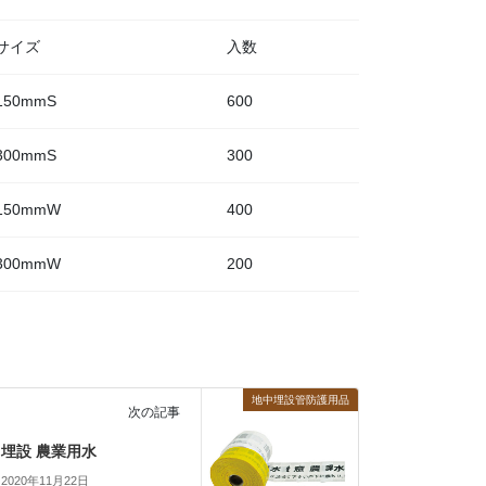
サイズ
入数
150mmS
600
300mmS
300
150mmW
400
300mmW
200
地中埋設管防護用品
次の記事
埋設 農業用水
2020年11月22日