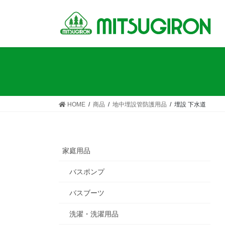
コ
ナ
ン
ビ
テ
ゲ
ン
ー
ツ
シ
へ
ョ
ス
ン
キ
に
ッ
移
HOME
商品
地中埋設管防護用品
埋設 下水道
プ
動
家庭用品
バスポンプ
バスブーツ
洗濯・洗濯用品